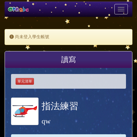
Toggle
navigati
尚未登入學生帳號
讀寫
單元清單
指法練習
qw