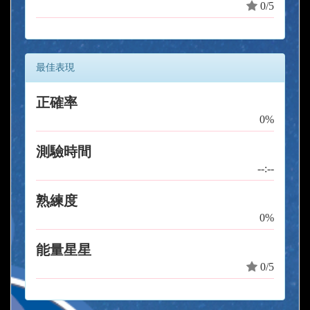
0/5
最佳表現
正確率
0%
測驗時間
--:--
熟練度
0%
能量星星
0/5