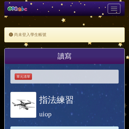
Toggle
navigati
尚未登入學生帳號
讀寫
單元清單
指法練習
uiop