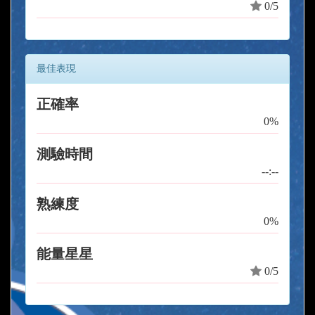
0/5
最佳表現
正確率
0%
測驗時間
--:--
熟練度
0%
能量星星
0/5