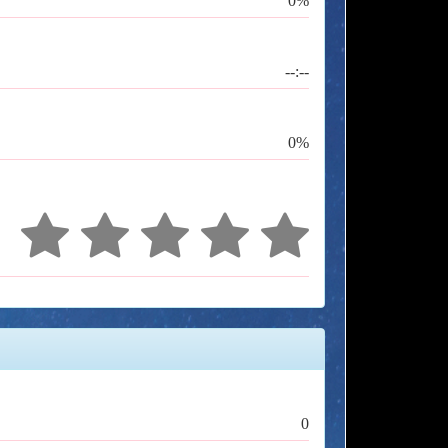
0%
--:--
0%
0