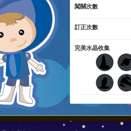
闖關次數
訂正次數
完美水晶收集