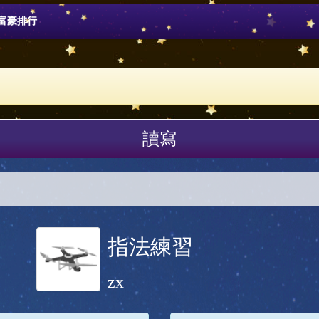
富豪排行
讀寫
指法練習
zx