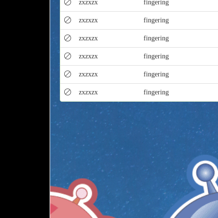
zxzxzx
fingering
zxzxzx
fingering
zxzxzx
fingering
zxzxzx
fingering
zxzxzx
fingering
zxzxzx
fingering