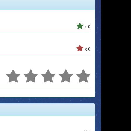
x 0
x 0