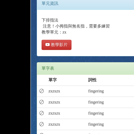
單元資訊
下排指法
注意！小拇指與無名指，需要多練習
教學單元：zx
教學影片
單字表
單字
詞性
zxzxzx
fingering
zxzxzx
fingering
zxzxzx
fingering
zxzxzx
fingering