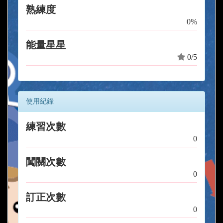
熟練度
0%
能量星星
0/5
使用紀錄
練習次數
0
闖關次數
0
訂正次數
0