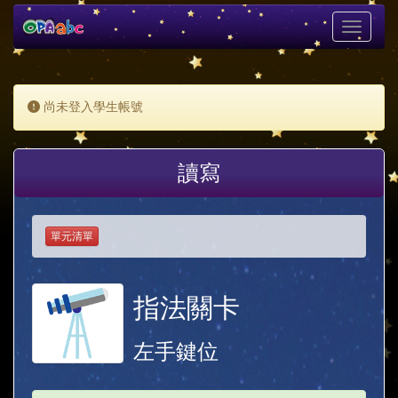
Toggle
navigati
尚未登入學生帳號
讀寫
單元清單
指法關卡
左手鍵位