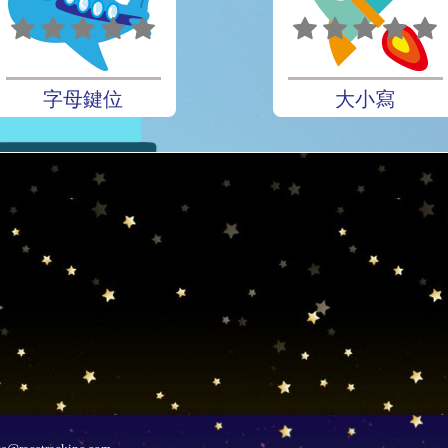
字母鍵位
大小寫