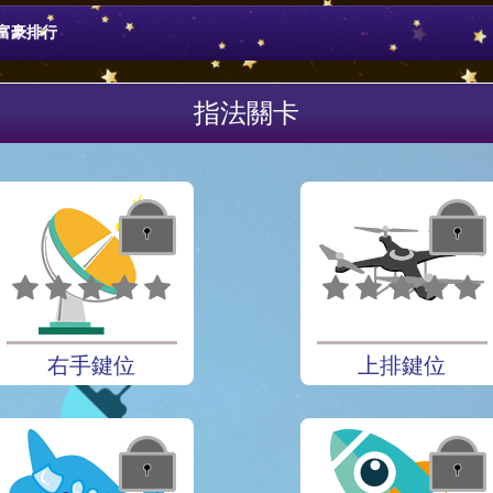
富豪排行
指法關卡
右手鍵位
上排鍵位